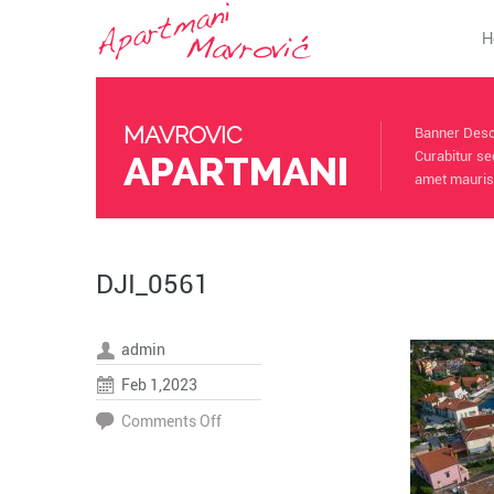
H
MAVROVIC
Banner Descr
APARTMANI
Curabitur se
amet mauris.
DJI_0561
admin
Feb 1,2023
on
Comments Off
DJI_0561