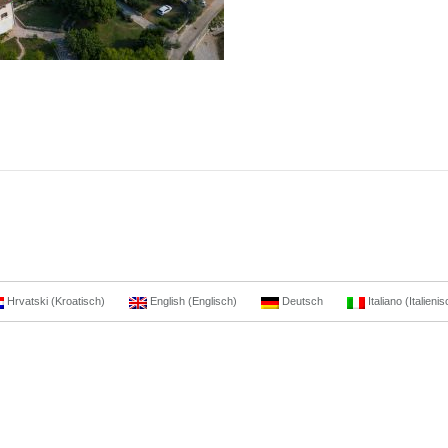
Hrvatski
(
Kroatisch
)
English
(
Englisch
)
Deutsch
Italiano
(
Italieni