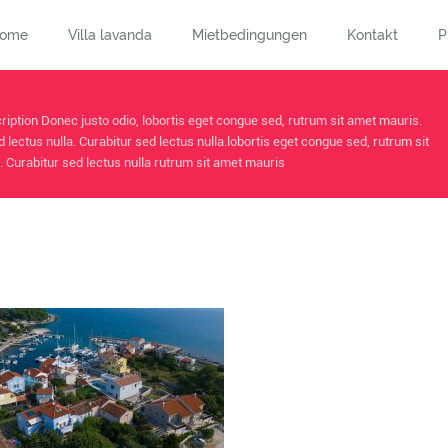
ome
Villa lavanda
Mietbedingungen
Kontakt
P
iption Donec justo odio, lobortis eget congue sed, rutrum sit amet mauris.
d lectus nulla. Curabitur sed lectus nulla.lobortis eget congue sed, rutrum sit
 Curabitur sed lectus nulla rutrum sit amet mauris