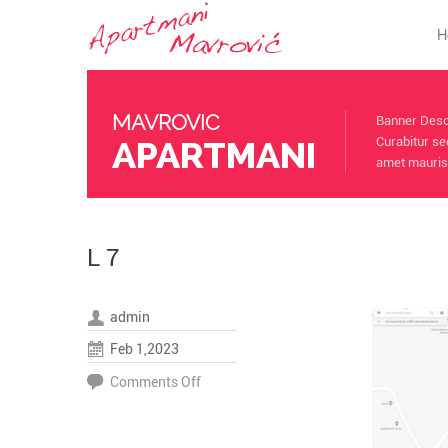
H
MAVROVIC
Banner Descr
APARTMANI
Curabitur se
amet mauris.
L 7
admin
Feb 1,2023
on
Comments Off
L
7