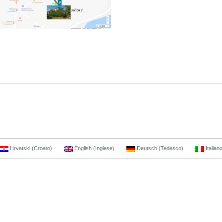
Hrvatski
(
Croato
)
English
(
Inglese
)
Deutsch
(
Tedesco
)
Italian