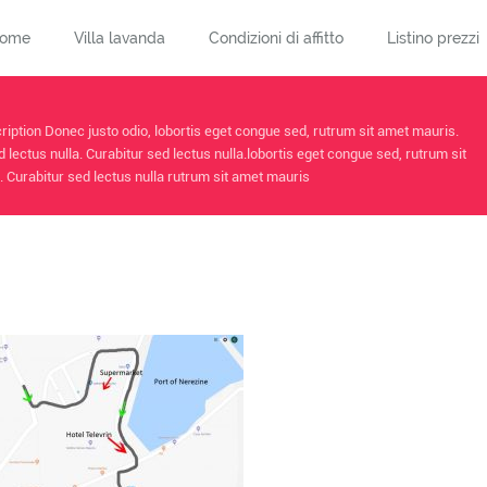
ome
Villa lavanda
Condizioni di affitto
Listino prezzi
iption Donec justo odio, lobortis eget congue sed, rutrum sit amet mauris.
d lectus nulla. Curabitur sed lectus nulla.lobortis eget congue sed, rutrum sit
 Curabitur sed lectus nulla rutrum sit amet mauris